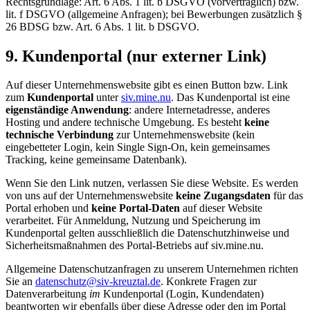
Rechtsgrundlage: Art. 6 Abs. 1 lit. b DSGVO (vorvertraglich) bzw.
lit. f DSGVO (allgemeine Anfragen); bei Bewerbungen zusätzlich §
26 BDSG bzw. Art. 6 Abs. 1 lit. b DSGVO.
9. Kundenportal (nur externer Link)
Auf dieser Unternehmenswebsite gibt es einen Button bzw. Link
zum
Kundenportal
unter
siv.mine.nu
. Das Kundenportal ist eine
eigenständige Anwendung
: andere Internetadresse, anderes
Hosting und andere technische Umgebung. Es besteht
keine
technische Verbindung
zur Unternehmenswebsite (kein
eingebetteter Login, kein Single Sign-On, kein gemeinsames
Tracking, keine gemeinsame Datenbank).
Wenn Sie den Link nutzen, verlassen Sie diese Website. Es werden
von uns auf der Unternehmenswebsite
keine Zugangsdaten
für das
Portal erhoben und
keine Portal-Daten
auf dieser Website
verarbeitet. Für Anmeldung, Nutzung und Speicherung im
Kundenportal gelten ausschließlich die Datenschutzhinweise und
Sicherheitsmaßnahmen des Portal-Betriebs auf
siv.mine.nu
.
Allgemeine Datenschutzanfragen zu unserem Unternehmen richten
Sie an
datenschutz@siv-kreuztal.de
. Konkrete Fragen zur
Datenverarbeitung
im
Kundenportal (Login, Kundendaten)
beantworten wir ebenfalls über diese Adresse oder den im Portal